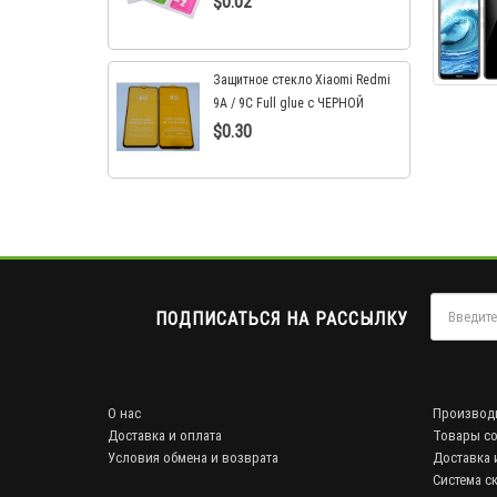
$0.02
Защитное стекло Xiaomi Redmi
9A / 9C Full glue с ЧЕРНОЙ
рамкой
$0.30
ПОДПИСАТЬСЯ НА РАССЫЛКУ
О нас
Производ
Доставка и оплата
Товары со
Условия обмена и возврата
Доставка 
Система с