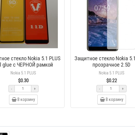
ное стекло Nokia 5.1 PLUS
Защитное стекло Nokia 5.
ll glue с ЧЕРНОЙ рамкой
прозрачное 2.5D
Nokia 5.1 PLUS
Nokia 5.1 PLUS
$0.30
$0.22
Защитное стекло Samsung A20 /
Защитное стекло Xiao
-
+
-
+
A30 / A30s / A50 / A50s / M30
Note 8 Pro Full glue с
Full glue с ЧЕРНОЙ рамкой
В корзину
рамкой
В корзину
$0.30
$0.30
Защитное стекло Xiaomi Redmi
Защитное стекло Xiao
Note 7 Full glue с ЧЕРНОЙ
9A/9C Premium 99H с
рамкой
рамкой