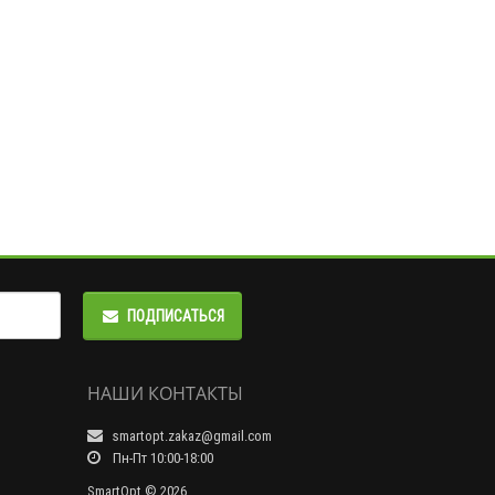
ne XR/11
Й рамкой
ПОДПИСАТЬСЯ
НАШИ КОНТАКТЫ
smartopt.zakaz@gmail.com
Пн-Пт 10:00-18:00
SmartOpt © 2026