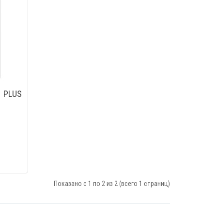
1 PLUS
mi Redmi
Защитное стекло Xiaomi Redmi
 ЧЕРНОЙ
9 Full glue с ЧЕРНОЙ рамкой
$0.30
Показано с 1 по 2 из 2 (всего 1 страниц)
mi Redmi
 ЧЕРНОЙ