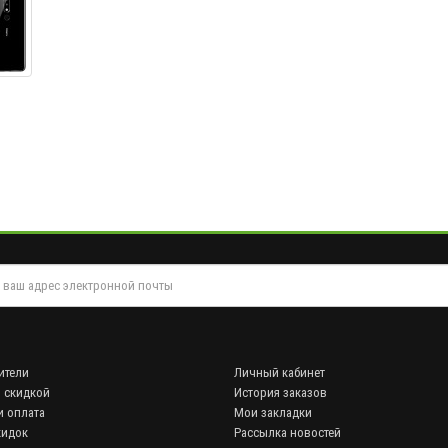
$0.30
$0.60
Защитное стекло iPhone XR/11
Защитное стекло iPho
Full glue с рамкой
Premium 99H с ЧЕРНО
$0.30
$0.60
ители
Личный кабинет
 скидкой
История заказов
и оплата
Мои закладки
кидок
Рассылка новостей