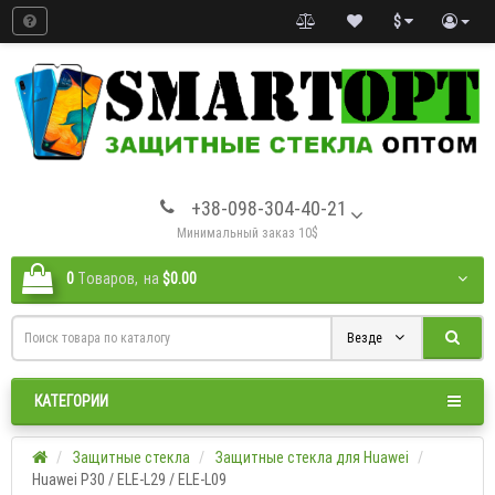
$
+38-098-304-40-21
Минимальный заказ 10$
0
Tоваров,
на
$0.00
Везде
КАТЕГОРИИ
Защитные стекла
Защитные стекла для Huawei
Huawei P30 / ELE-L29 / ELE-L09