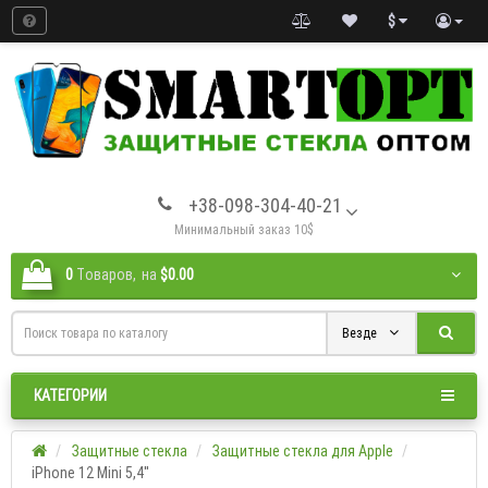
$
+38-098-304-40-21
Минимальный заказ 10$
0
Tоваров,
на
$0.00
Везде
КАТЕГОРИИ
Защитные стекла
Защитные стекла для Apple
iPhone 12 Mini 5,4''