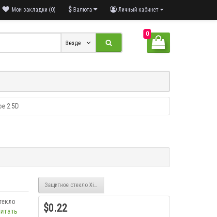
$
Мои закладки (0)
Валюта
Личный кабинет
0
Везде
е 2.5D
Защитное стекло Xiaomi Poco F3/F4 Premium 99H с ЧЕРНОЙ рамкой
текло
$0.22
итать