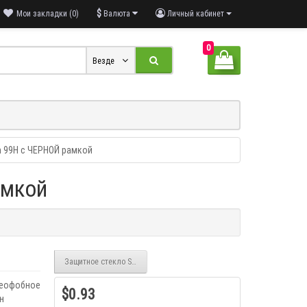
$
Мои закладки (0)
Валюта
Личный кабинет
0
Везде
 99H с ЧЕРНОЙ рамкой
амкой
Защитное стекло Samsung S23 0.18mm Full glue с ЧЕРНОЙ рамкой
леофобное
$0.93
н