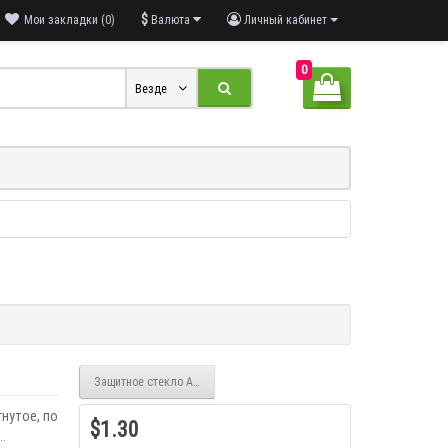
$
Мои закладки (0)
Валюта
Личный кабинет
0
Везде
Защитное стекло Apple Watch 41 mm Full glue
нутое, по
$1.30
.